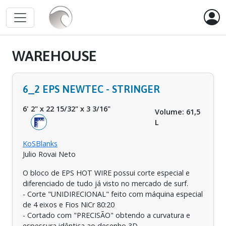
WAREHOUSE
6_2 EPS NEWTEC - STRINGER
6' 2"
x
22 15/32"
x
3 3/16"
Volume: 61,5
L
KoSBlanks
Julio Rovai Neto
O bloco de EPS HOT WIRE possui corte especial e
diferenciado de tudo já visto no mercado de surf.
- Corte "UNIDIRECIONAL" feito com máquina especial
de 4 eixos e Fios NiCr 80:20
- Cortado com "PRECISÃO" obtendo a curvatura e
espessura idêntica ao desenho 3D.