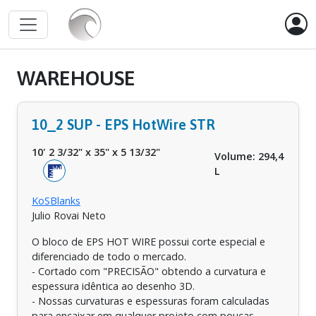
WAREHOUSE
10_2 SUP - EPS HotWire STR
10' 2 3/32"
x
35"
x
5 13/32"
Volume: 294,4
L
KoSBlanks
Julio Rovai Neto
O bloco de EPS HOT WIRE possui corte especial e
diferenciado de todo o mercado.
- Cortado com "PRECISÃO" obtendo a curvatura e
espessura idêntica ao desenho 3D.
- Nossas curvaturas e espessuras foram calculadas
para encaixar em qualquer projeto com poucas