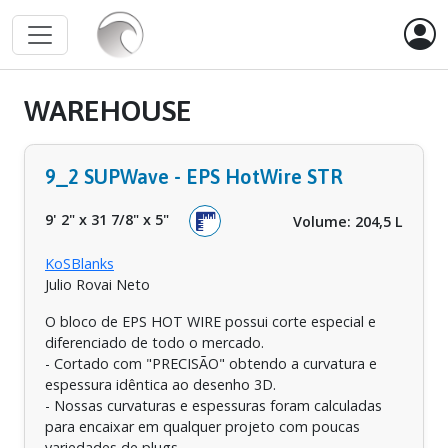
WAREHOUSE
9_2 SUPWave - EPS HotWire STR
9' 2"
x
31 7/8"
x
5"
Volume: 204,5 L
KoSBlanks
Julio Rovai Neto
O bloco de EPS HOT WIRE possui corte especial e
diferenciado de todo o mercado.
- Cortado com "PRECISÃO" obtendo a curvatura e
espessura idêntica ao desenho 3D.
- Nossas curvaturas e espessuras foram calculadas
para encaixar em qualquer projeto com poucas
variedades de plugs.