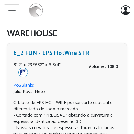
WAREHOUSE
8_2 FUN - EPS HotWire STR
8' 2"
x
23 9/32"
x
3 3/4"
Volume: 108,0
L
KoSBlanks
Julio Rovai Neto
O bloco de EPS HOT WIRE possui corte especial e
diferenciado de todo o mercado.
- Cortado com "PRECISÃO" obtendo a curvatura e
espessura idêntica ao desenho 3D.
- Nossas curvaturas e espessuras foram calculadas
para encaixar em qualquer projeto com poucas