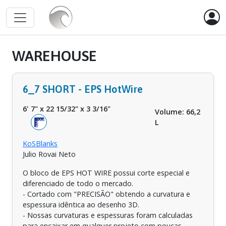
WAREHOUSE
6_7 SHORT - EPS HotWire
6' 7"
x
22 15/32"
x
3 3/16"
Volume: 66,2
L
KoSBlanks
Julio Rovai Neto
O bloco de EPS HOT WIRE possui corte especial e
diferenciado de todo o mercado.
- Cortado com "PRECISÃO" obtendo a curvatura e
espessura idêntica ao desenho 3D.
- Nossas curvaturas e espessuras foram calculadas
para encaixar em qualquer projeto com poucas