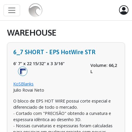
WAREHOUSE
6_7 SHORT - EPS HotWire STR
6' 7"
x
22 15/32"
x
3 3/16"
Volume: 66,2
L
KoSBlanks
Julio Rovai Neto
O bloco de EPS HOT WIRE possui corte especial e
diferenciado de todo o mercado.
- Cortado com "PRECISÃO" obtendo a curvatura e
espessura idêntica ao desenho 3D.
- Nossas curvaturas e espessuras foram calculadas
para encaixar em qualquer projeto com poucas