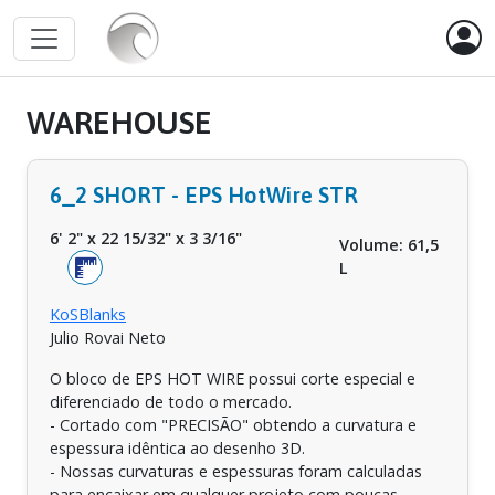
WAREHOUSE
6_2 SHORT - EPS HotWire STR
6' 2"
x
22 15/32"
x
3 3/16"
Volume: 61,5
L
KoSBlanks
Julio Rovai Neto
O bloco de EPS HOT WIRE possui corte especial e
diferenciado de todo o mercado.
- Cortado com "PRECISÃO" obtendo a curvatura e
espessura idêntica ao desenho 3D.
- Nossas curvaturas e espessuras foram calculadas
para encaixar em qualquer projeto com poucas