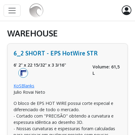
WAREHOUSE
6_2 SHORT - EPS HotWire STR
6' 2"
x
22 15/32"
x
3 3/16"
Volume: 61,5
L
KoSBlanks
Julio Rovai Neto
O bloco de EPS HOT WIRE possui corte especial e
diferenciado de todo o mercado.
- Cortado com "PRECISÃO" obtendo a curvatura e
espessura idêntica ao desenho 3D.
- Nossas curvaturas e espessuras foram calculadas
para encaixar em qualquer projeto com poucas